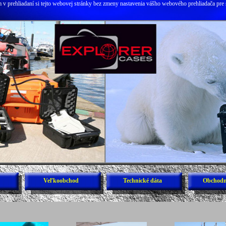
v prehliadaní si tejto webovej stránky bez zmeny nastavenia vášho webového prehliadača pre 
Veľkoobchod
Technické dáta
Obchodn