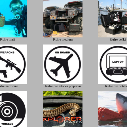
Kufre malé
Kufre medium
Kufre veľké
fre na zbrane
Kufre pre leteckú prepravu
Kufre pre noteb