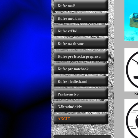
Kufre malé
Kufre medium
Kufre veľké
Kufre na zbrane
Kufre pre leteckú prepravu
Kufre pre notebook
Kufre s kolieskami
Ku
Príslušenstvo
Náhradné diely
AKCIE