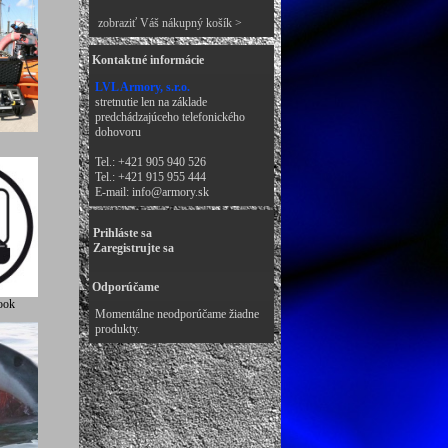
zobraziť Váš nákupný košík >
Kontaktné informácie
LVL Armory, s.r.o.
stretnutie len na základe
predchádzajúceho telefonického
dohovoru
Tel.: +421 905 940 526
Tel.: +421 915 955 444
E-mail:
info@armory.sk
Prihláste sa
Zaregistrujte sa
Odporúčame
ook
Momentálne neodporúčame žiadne
produkty.