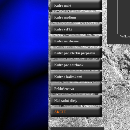
Kufre malé
Kufre medium
Kufre veľké
Veľkos
Kufre na zbrane
Kufre pre leteckú prepravu
Kufre pre notebook
Kufre s kolieskami
Príslušenstvo
Náhradné diely
AKCIE