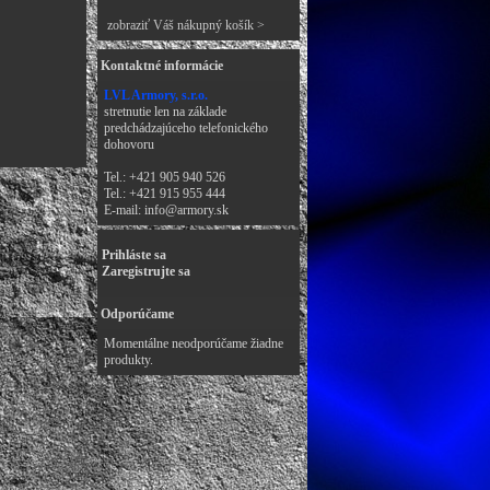
zobraziť Váš nákupný košík >
Kontaktné informácie
LVL Armory, s.r.o.
stretnutie len na základe
predchádzajúceho telefonického
dohovoru
Tel.: +421 905 940 526
Tel.: +421 915 955 444
E-mail:
info@armory.sk
Prihláste sa
Zaregistrujte sa
Odporúčame
Momentálne neodporúčame žiadne
produkty.