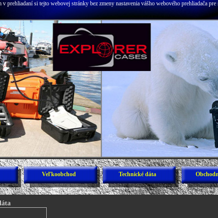
v prehliadaní si tejto webovej stránky bez zmeny nastavenia vášho webového prehliadača pre 
Veľkoobchod
Technické dáta
Obchodn
dáta