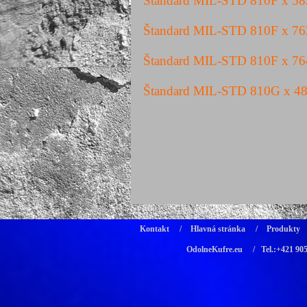
Štandard MIL-STD 810F x 5
Štandard MIL-STD 810F x 7
Štandard MIL-STD 810F x 7
Štandard MIL-STD 810G x 4
Kontakt
/
Hlavná stránka
/
Produkty
OdolneKufre.eu
/ Tel.:+421 90