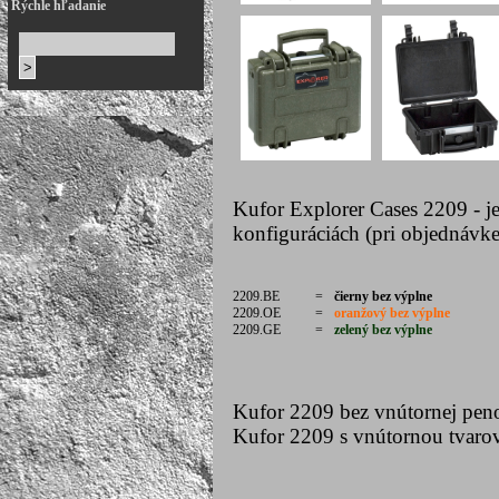
Rýchle hľadanie
Kufor Explorer Cases 2209 - j
konfiguráciách (pri objednávke
2209.BE
=
čierny bez výplne
2209.OE
=
oranžový bez výplne
2209.GE
=
zelený bez výplne
Kufor 2209 bez vnútornej pen
Kufor 2209 s vnútornou tvar