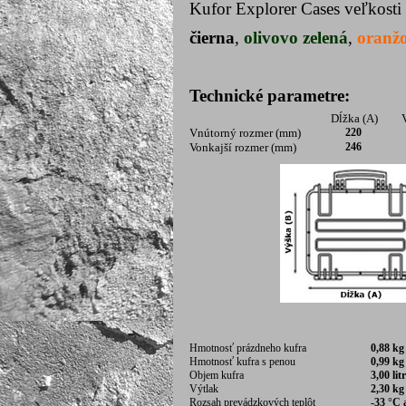
Kufor Explorer Cases veľkosti
čierna
,
olivovo zelená
,
oranž
Technické parametre:
Dĺžka (A)
V
Vnútorný rozmer (mm)
220
Vonkajší rozmer (mm)
246
Hmotnosť prázdneho kufra
0,88 
Hmotnosť kufra s penou
0,99 kg
Objem kufra
3,00 lit
Výtlak
2,30 kg
Rozsah prevádzkových teplôt
-33 °C 