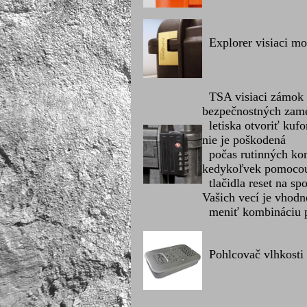
Explorer visiaci m
TSA visiaci zámok 
bezpečnostných zam
letiska otvoriť kuf
nie je poškodená
počas rutinných kon
kedykoľvek pomoco
tlačidla reset na sp
Vašich vecí je vhodn
meniť kombináciu p
Pohlcovač vlhkosti 