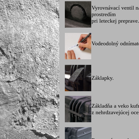
Vyrovnávací ventil 
prostredím
pri leteckej preprave
Vodeodolný odnímate
Záklapky.
Základňa a veko kuf
z nehrdzavejúcej oce