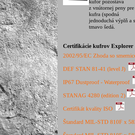
kufor pozostáva
z vnútornej peny pre
kufra (spodná
jednoduchá výplň a s
tmavo šedá.
Certifikácie kufrov Explorer
2002/95/
EC
Zhoda
so
smernic
DEF STAN 81-41 (level J)
IP67 Dustproof - Waterproof
STANAG 4280 (edition 2)
Certifikát kvality ISO
Štandard MIL-STD 810F x 5