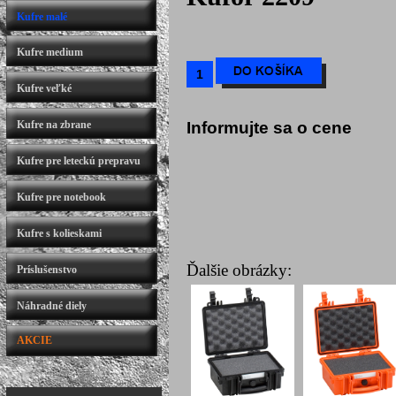
Kufre malé
Kufre medium
Kufre veľké
Kufre na zbrane
Informujte sa o cene
Kufre pre leteckú prepravu
Kufre pre notebook
Kufre s kolieskami
Ďalšie obrázky:
Príslušenstvo
Náhradné diely
AKCIE