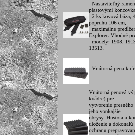
Nastaviteľný ramenn
plastovými koncovk
2 ks kovová báza, 4
popruhu 106 cm,
maximálne predĺžen
Explorer. Vhodné pr
modely: 1908, 1913,
13513.
Vnútorná pena kufra 
Vnútorná penová výp
kvádre) pre
vytvorenie presného
jeho vonkajšie
obrysy. Hustota a k
uloženie a dokonalú
ochranu prepravovan