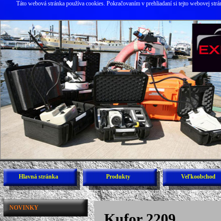
Táto webová stránka používa cookies. Pokračovaním v prehliadaní si tejto webovej str
Hlavná stránka
Produkty
Veľkoobchod
NOVINKY
Kufor 2209