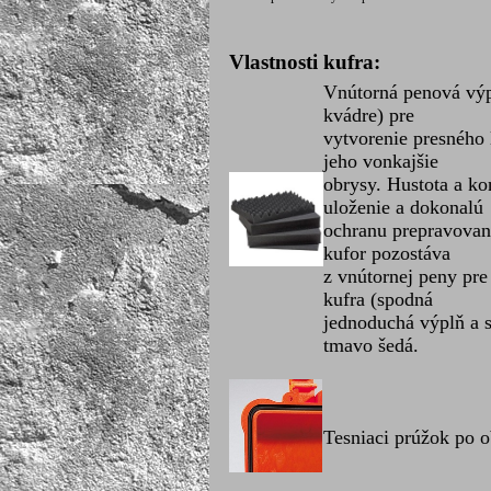
Vlastnosti kufra:
Vnútorná penová výp
kvádre) pre
vytvorenie presného
jeho vonkajšie
obrysy. Hustota a k
uloženie a dokonalú
ochranu prepravovan
kufor pozostáva
z vnútornej peny pre
kufra (spodná
jednoduchá výplň a s
tmavo šedá.
Tesniaci prúžok po o