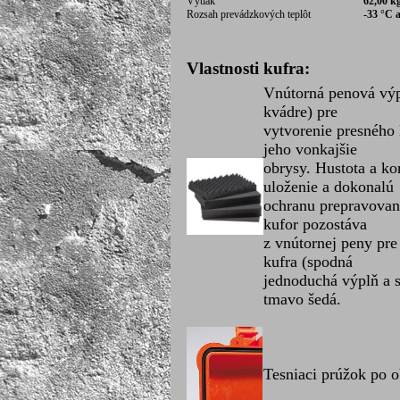
Výtlak
62,00 k
Rozsah prevádzkových teplôt
-33 °C 
Vlastnosti kufra:
Vnútorná penová výp
kvádre) pre
vytvorenie presného
jeho vonkajšie
obrysy. Hustota a k
uloženie a dokonalú
ochranu prepravovan
kufor pozostáva
z vnútornej peny pre
kufra (spodná
jednoduchá výplň a s
tmavo šedá.
Tesniaci prúžok po o