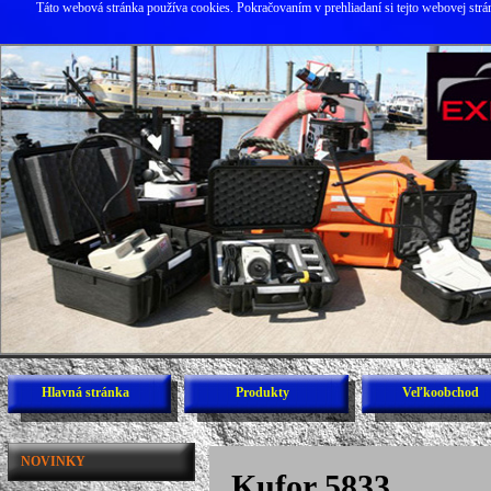
Táto webová stránka používa cookies. Pokračovaním v prehliadaní si tejto webovej str
Hlavná stránka
Produkty
Veľkoobchod
NOVINKY
Kufor 5833