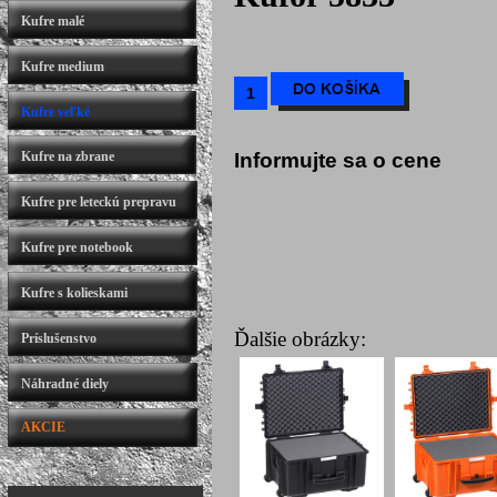
Kufre malé
Kufre medium
Kufre veľké
Kufre na zbrane
Informujte sa o cene
Kufre pre leteckú prepravu
Kufre pre notebook
Kufre s kolieskami
Ďalšie obrázky:
Príslušenstvo
Náhradné diely
AKCIE