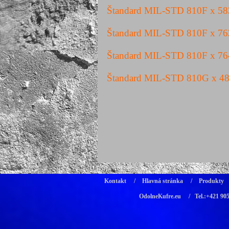
Štandard MIL-STD 810F x 5
Štandard MIL-STD 810F x 7
Štandard MIL-STD 810F x 7
Štandard MIL-STD 810G x 4
Kontakt
/
Hlavná stránka
/
Produkty
OdolneKufre.eu
/ Tel.:+421 90