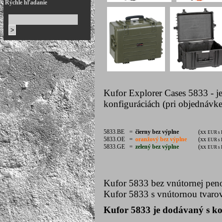
Rýchle hľadanie
Kufor Explorer Cases 5833 - j
konfiguráciách (pri objednávke
5833.BE
=
čierny bez výplne
(xx
EUR s
5833.OE
=
oranžový bez výplne
(xx
EUR s
5833.GE
=
zelený bez výplne
(xx
EUR s
Kufor 5833 bez vnútornej pen
Kufor 5833 s vnútornou tvar
Kufor 5833 je dodávaný s ko