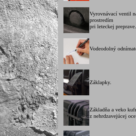
Vyrovnávací ventil 
prostredím
pri leteckej preprave
Vodeodolný odnímate
Záklapky.
Základňa a veko kuf
z nehrdzavejúcej oce