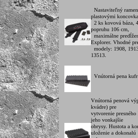
Nastaviteľný ramenn
plastovými koncovk
2 ks kovová báza, 4
popruhu 106 cm,
maximálne predĺžen
Explorer. Vhodné pr
modely: 1908, 1913,
13513.
Vnútorná pena kufra 
Vnútorná penová výp
kvádre) pre
vytvorenie presného
jeho vonkajšie
obrysy. Hustota a k
uloženie a dokonalú