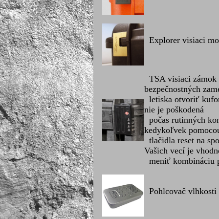
Explorer visiaci m
TSA visiaci zámok 
bezpečnostných zam
letiska otvoriť kuf
nie je poškodená
počas rutinných kon
kedykoľvek pomoco
tlačidla reset na sp
Vašich vecí je vhodn
meniť kombináciu p
Pohlcovač vlhkosti 