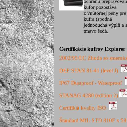
ochranu prepravovan
kufor pozostáva
z vnútornej peny pre
kufra (spodná
jednoduchá výplň a s
tmavo šedá.
Certifikácie kufrov Explorer
2002/95/
EC
Zhoda
so
smernic
DEF STAN 81-41 (level J)
IP67 Dustproof - Waterproof
STANAG 4280 (edition 2)
Certifikát kvality ISO
Štandard MIL-STD 810F x 5