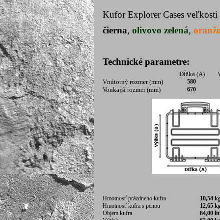
Kufor Explorer Cases veľkosti
čierna
,
olivovo zelená
,
oranž
Technické parametre:
Dĺžka (A)
V
Vnútorný rozmer (mm)
580
Vonkajší rozmer (mm)
670
Hmotnosť prázdneho kufra
10,54 
Hmotnosť kufra s penou
12,65 k
Objem kufra
84,00 li