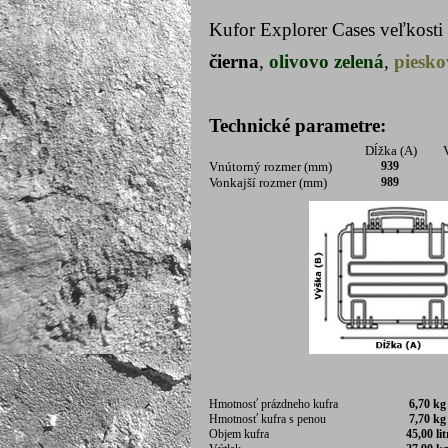
Kufor Explorer Cases veľkosti
čierna
,
olivovo zelená
,
piesko
Technické parametre:
Dĺžka (A)
V
Vnútorný rozmer (mm)
939
Vonkajší rozmer (mm)
989
Hmotnosť prázdneho kufra
6,70 
Hmotnosť kufra s penou
7,70 kg
Objem kufra
45,00 li