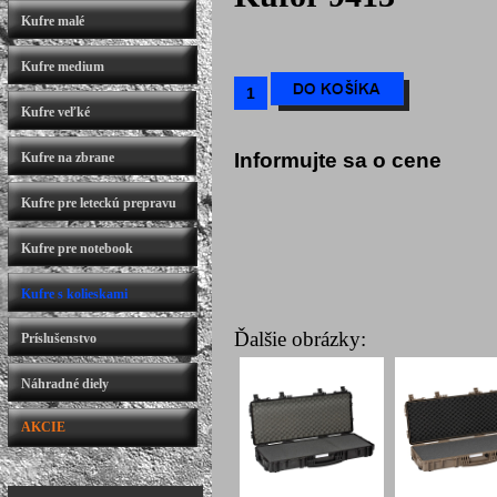
Kufre malé
Kufre medium
Kufre veľké
Informujte sa o cene
Kufre na zbrane
Kufre pre leteckú prepravu
Kufre pre notebook
Kufre s kolieskami
Ďalšie obrázky:
Príslušenstvo
Náhradné diely
AKCIE