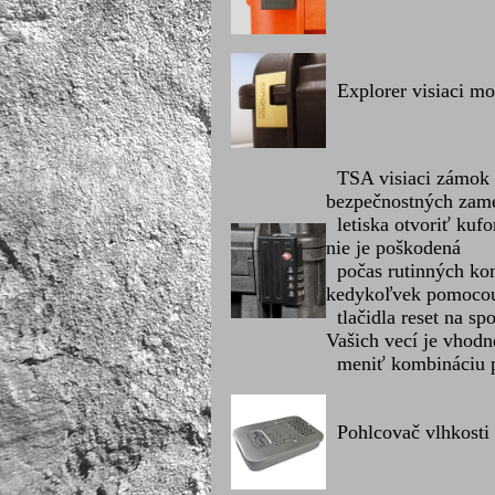
Explorer visiaci m
TSA visiaci zámok 
bezpečnostných zam
letiska otvoriť kuf
nie je poškodená
počas rutinných kon
kedykoľvek pomoco
tlačidla reset na sp
Vašich vecí je vhodn
meniť kombináciu p
Pohlcovač vlhkosti 