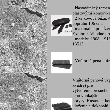
Nastaviteľný ramenn
plastovými koncovk
2 ks kovová báza, 4
popruhu 106 cm,
maximálne predĺžen
Explorer. Vhodné pr
modely: 1908, 1913,
13513.
Vnútorná pena kufra 
Vnútorná penová výp
kvádre) pre
vytvorenie presného
jeho vonkajšie
obrysy. Hustota a k
uloženie a dokonalú