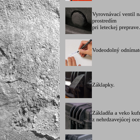
Vyrovnávací ventil 
prostredím
pri leteckej preprave
Vodeodolný odnímate
Záklapky.
Základňa a veko kuf
z nehrdzavejúcej oce