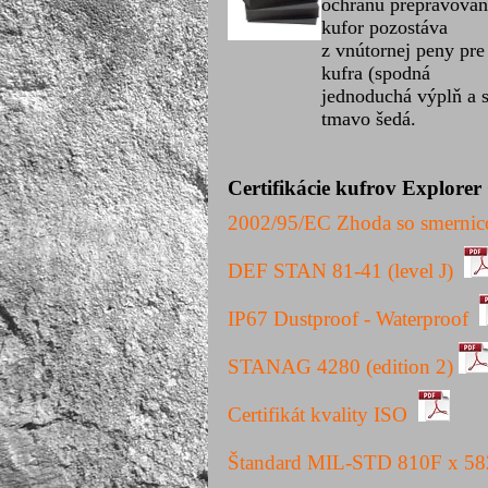
ochranu prepravovan
kufor pozostáva
z vnútornej peny pre
kufra (spodná
jednoduchá výplň a s
tmavo šedá.
Certifikácie kufrov Explorer
2002/95/
EC
Zhoda
so
smernic
DEF STAN 81-41 (level J)
IP67 Dustproof - Waterproof
STANAG 4280 (edition 2)
Certifikát kvality ISO
Štandard MIL-STD 810F x 5