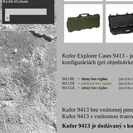
Rýchle hľadanie
Kufor Explorer Cases 9413 - j
konfiguráciách (pri objednávke
9413.BE
=
čierny bez výplne
(xx
EUR s
9413.DE
=
pieskový bez výplne
(xx
EUR s
9413.GE
=
zelený bez výplne
(xx
EUR s
Kufor 9413 bez vnútornej pen
Kufor 9413 s vnútornou tvar
Kufor 9413 je dodávaný s ko