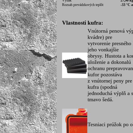
Výtlak
27,90 k
Rozsah prevádzkových teplôt
-33 °C 
Vlastnosti kufra:
Vnútorná penová výp
kvádre) pre
vytvorenie presného
jeho vonkajšie
obrysy. Hustota a k
uloženie a dokonalú
ochranu prepravovan
kufor pozostáva
z vnútornej peny pre
kufra (spodná
jednoduchá výplň a s
tmavo šedá.
Tesniaci prúžok po o