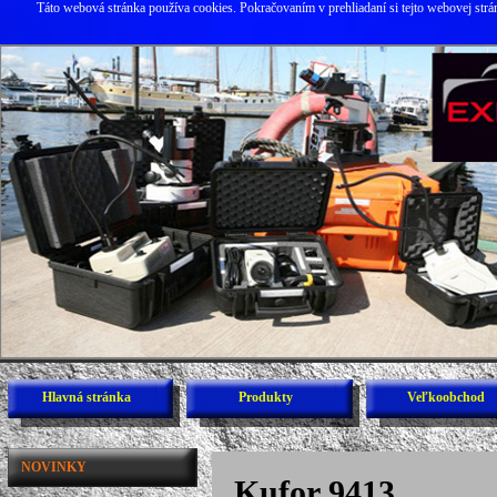
Táto webová stránka používa cookies. Pokračovaním v prehliadaní si tejto webovej str
Hlavná stránka
Produkty
Veľkoobchod
NOVINKY
Kufor 9413