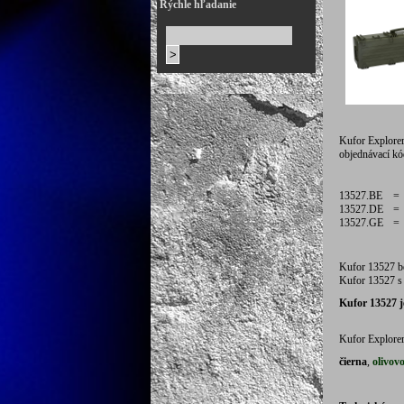
Rýchle hľadanie
Kufor Explorer
objednávací kó
13527.BE
=
13527.DE
=
13527.GE
=
Kufor 13527 b
Kufor 13527 s
Kufor 13527 j
Kufor Explorer
čierna
,
olivovo