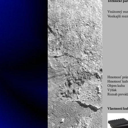
Technické pa
Vnútorný ro
Vonkajší roz
Hmotnosť práz
Hmotnosť kufr
Objem kufra
Výtlak
Rozsah prevád
Vlastnosti ku