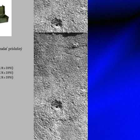
zadať príslušný
)
UR s DPH
)
UR s DPH
)
UR s DPH