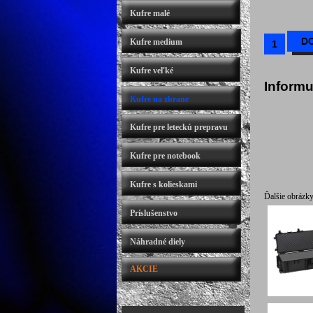
Kufre malé
Kufre medium
Kufre veľké
Informu
Kufre na zbrane
Kufre pre leteckú prepravu
Kufre pre notebook
Kufre s kolieskami
Ďalšie obrázky
Príslušenstvo
Náhradné diely
AKCIE