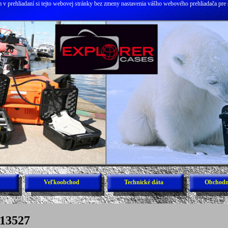
v prehliadaní si tejto webovej stránky bez zmeny nastavenia vášho webového prehliadača pre 
Veľkoobchod
Technické dáta
Obchodn
 13527