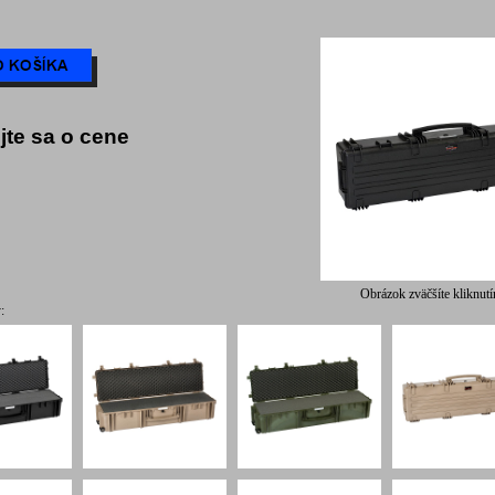
jte sa o cene
Obrázok zväčšíte kliknut
: