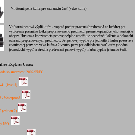
Vnútorná pena kufra pre zatváraciu časť (veko kufra).
Vnútorná penová výplň kufra - vopred predpripravená (predrezaná na kvádre) pre
vytvorenie presného lôžka prepravovaného predmetu, presne kopírujúce jeho vonkajšie
obrysy. Hustota a konzistencia penovej výplne umožňuje bezpečné uloženie a dokonalú
ochranu prepravovaných predmetov. Set penovej výplne pre jednotlivý kufor pozostáva
z vnútornej peny pre veko kufra a 2 vrstiev peny pre odkladaciu časť kufra (spodná
jednoduchá výplň a stredná predrezaná penová výplň). Farba výplne je tmavo šedá.
kufrov Explorer Cases:
oda
so
smernicou
2002/95
/
EC
1 (level J)
 - Waterproof
(edition 2)
ity ISO