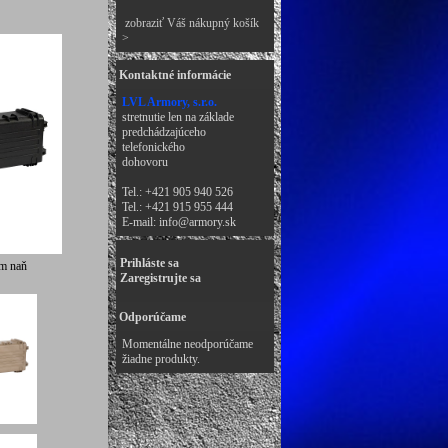
zobraziť Váš nákupný košík
>
Kontaktné informácie
LVL Armory, s.r.o.
stretnutie len na základe
predchádzajúceho
telefonického
dohovoru
Tel.: +421 905 940 526
Tel.: +421 915 955 444
E-mail:
info@armory.sk
Prihláste sa
ím naň
Zaregistrujte sa
Odporúčame
Momentálne neodporúčame
žiadne produkty.