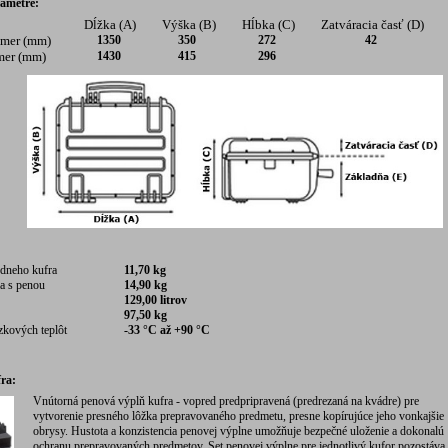
rametre:
Dĺžka (A)
Výška (B)
Hĺbka (C)
Zatváracia časť (D)
zmer (mm)
1350
350
272
42
mer (mm)
1430
415
296
dneho kufra
11,70 kg
a s penou
14,90 kg
129,00 litrov
97,50 kg
zkových teplôt
-33 °C až +90 °C
fra:
Vnútorná penová výplň kufra - vopred predpripravená (predrezaná na kvádre) pre
vytvorenie presného lôžka prepravovaného predmetu, presne kopírujúce jeho vonkajšie
obrysy. Hustota a konzistencia penovej výplne umožňuje bezpečné uloženie a dokonalú
ochranu prepravovaných predmetov. Set penovej výplne pre jednotlivý kufor pozostáva