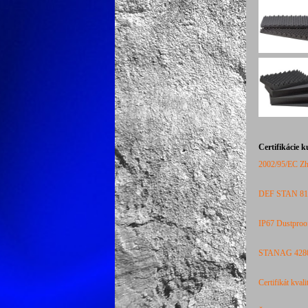
Certifikácie 
2002/95/
EC
Zh
DEF STAN 81-4
IP67 Dustproof
STANAG 4280 
Certifikát kval