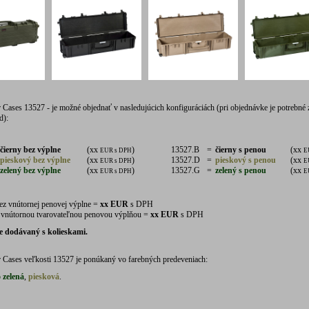
 Cases 13527 - je možné objednať v nasledujúcich konfiguráciách (pri objednávke je potrebné 
d):
čierny bez výplne
(xx
)
13527.B
=
čierny s penou
(xx
EUR s DPH
E
pieskový bez výplne
(xx
)
13527.D
=
pieskový s penou
(xx
EUR s DPH
E
zelený bez výplne
(xx
)
13527.G
=
zelený s penou
(xx
EUR s DPH
E
ez vnútornej penovej výplne =
xx EUR
s DPH
 vnútornou tvarovateľnou penovou výplňou =
xx EUR
s DPH
e dodávaný s kolieskami.
 Cases veľkosti 13527 je ponúkaný vo farebných predeveniach:
 zelená
,
piesková
.