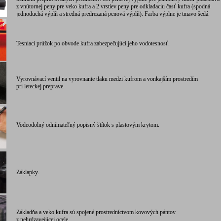
z vnútornej peny pre veko kufra a 2 vrstiev peny pre odkladaciu časť kufra (spodná
jednoduchá výplň a stredná predrezaná penová výplň). Farba výplne je tmavo šedá.
Tesniaci prúžok po obvode kufra zabezpečujúci jeho vodotesnosť.
Vyrovnávací ventil na vyrovnanie tlaku medzi kufrom a vonkajším prostredím
pri leteckej preprave.
Vodeodolný odnímateľný popisný štítok s plastovým krytom.
Záklapky.
Základňa a veko kufra sú spojené prostredníctvom kovových pántov
z nehrdzavejúcej ocele.