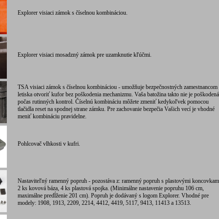
Explorer visiaci zámok s číselnou kombináciou.
Explorer visiaci mosadzný zámok pre uzamknutie kľúčmi.
TSA visiaci zámok s číselnou kombináciou - umožňuje bezpečnostných zamestnancom
letiska otvoriť kufor bez poškodenia mechanizmu. Vaša batožina takto nie je poškodená
počas rutinných kontrol. Číselnú kombináciu môžete zmeniť kedykoľvek pomocou
tlačidla reset na spodnej strane zámku. Pre zachovanie bezpečia Vašich vecí je vhodné
meniť kombináciu pravidelne.
Pohlcovač vlhkosti v kufri.
Nastaviteľný ramenný popruh - pozostáva z: ramenný popruh s plastovými koncovkam
2 ks kovová báza, 4 ks plastová spojka. (Minimálne nastavenie popruhu 106 cm,
maximálne predĺženie 201 cm). Popruh je dodávaný s logom Explorer. Vhodné pre
modely: 1908, 1913, 2209, 2214, 4412, 4419, 5117, 9413, 11413 a 13513.