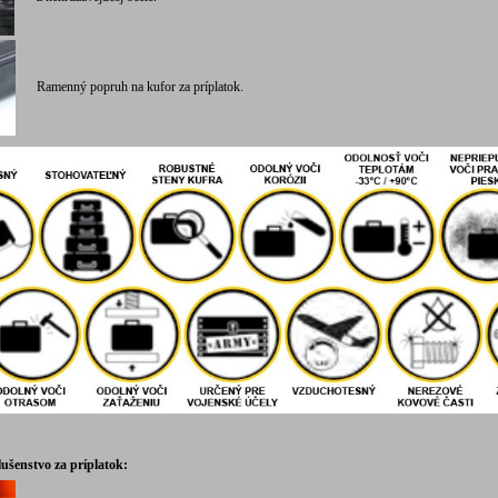
Ramenný popruh na kufor za príplatok.
lušenstvo za príplatok: