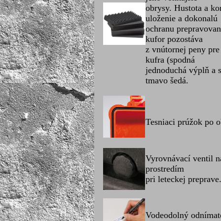
obrysy. Hustota a k
uloženie a dokonalú
ochranu prepravovan
kufor pozostáva
z vnútornej peny pre
kufra (spodná
jednoduchá výplň a s
tmavo šedá.
Tesniaci prúžok po o
Vyrovnávací ventil 
prostredím
pri leteckej preprave
Vodeodolný odnímate