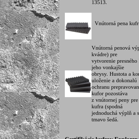
13513.
Vnútorná pena kufra 
Vnútorná penová výp
kvádre) pre
vytvorenie presného
jeho vonkajšie
obrysy. Hustota a k
uloženie a dokonalú
ochranu prepravovan
kufor pozostáva
z vnútornej peny pre
kufra (spodná
jednoduchá výplň a s
tmavo šedá.