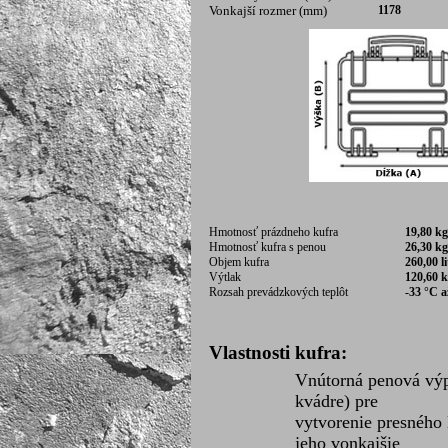
Vonkajší rozmer (mm)
1178
Hmotnosť prázdneho kufra
19,80 
Hmotnosť kufra s penou
26,30 kg
Objem kufra
260,00 l
Výtlak
120,60 
Rozsah prevádzkových teplôt
-33 °C a
Vlastnosti kufra:
Vnútorná penová výp
kvádre) pre
vytvorenie presného
jeho vonkajšie