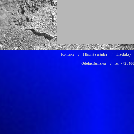
Kontakt
/
Hlavná stránka
/
Produkty
OdolneKufre.eu
/ Tel.:+421 90