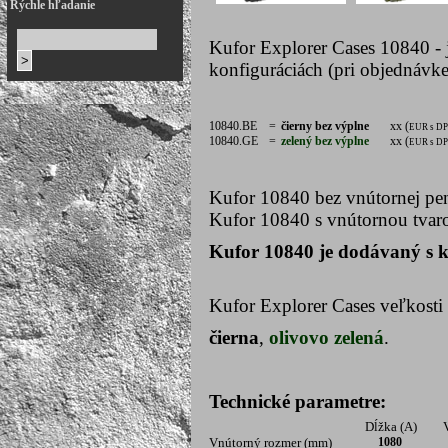
Rýchle hľadanie
Kufor Explorer Cases 10840 - 
konfiguráciách (pri objednávke
10840.BE
=
čierny bez výplne
xx (
EUR s D
10840.GE
=
zelený bez výplne
xx (
EUR s D
Kufor 10840 bez vnútornej pe
Kufor 10840 s vnútornou tva
Kufor 10840 je dodávaný s k
Kufor Explorer Cases veľkosti
čierna
,
olivovo zelená
.
Technické parametre:
Dĺžka (A)
V
Vnútorný rozmer (mm)
1080