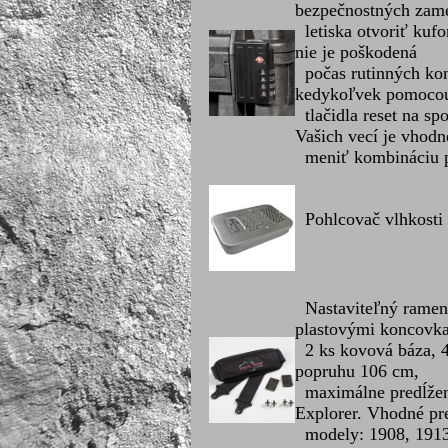
bezpečnostných zam
letiska otvoriť kuf
nie je poškodená
počas rutinných kon
kedykoľvek pomoco
tlačidla reset na sp
Vašich vecí je vhodn
meniť kombináciu p
Pohlcovač vlhkosti 
Nastaviteľný ramenn
plastovými koncovk
2 ks kovová báza, 4
popruhu 106 cm,
maximálne predĺžen
Explorer. Vhodné pr
modely: 1908, 1913,