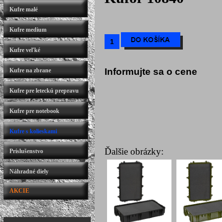
Kufre malé
Kufre medium
Kufre veľké
Informujte sa o cene
Kufre na zbrane
Kufre pre leteckú prepravu
Kufre pre notebook
Kufre s kolieskami
Ďalšie obrázky:
Príslušenstvo
Náhradné diely
AKCIE