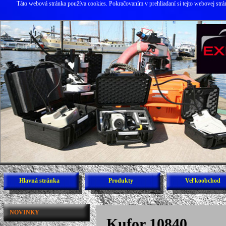
Táto webová stránka používa cookies. Pokračovaním v prehliadaní si tejto webovej str
Hlavná stránka
Produkty
Veľkoobchod
NOVINKY
Kufor 10840