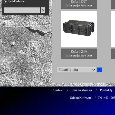
Rýchle hľadanie
Kufor 13527
Informujte sa o cene
Kufor 10840
Informujte sa o cene
Kontakt
/
Hlavná stránka
/
Produkty
OdolneKufre.eu
/ Tel.:+421 90