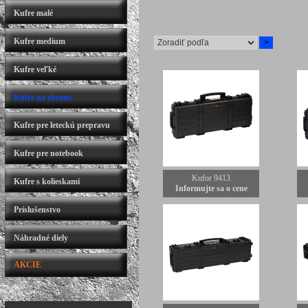
Kufre malé
Kufre medium
Kufre veľké
Kufre na zbrane
Kufre pre leteckú prepravu
Kufre pre notebook
Kufor 9413
Kufre s kolieskami
Informujte sa o cene
Príslušenstvo
Náhradné diely
AKCIE