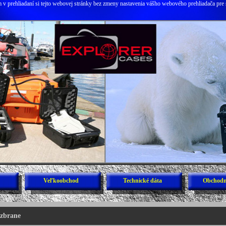
v prehliadaní si tejto webovej stránky bez zmeny nastavenia vášho webového prehliadača pre 
Veľkoobchod
Technické dáta
Obchodn
 zbrane