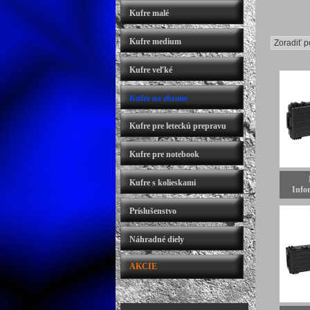
Kufre malé
Kufre medium
Kufre veľké
Kufre na zbrane
Kufre pre leteckú prepravu
Kufre pre notebook
Kufre s kolieskami
Infor
Príslušenstvo
Náhradné diely
AKCIE