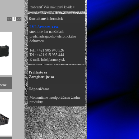
zobraziť Váš nákupný košík >
Kontaktné informácie
<<
1
>>
LVL Armory, s.r.o.
stretnutie len na základe
predchádzajúceho telefonického
dohovoru
Tel.: +421 905 940 526
Tel.: +421 915 955 444
E-mail:
info@armory.sk
Prihláste sa
Zaregistrujte sa
cene
Odporúčame
Momentálne neodporúčame žiadne
produkty.