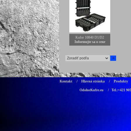
Kufor 10840 D1/D2
Informujte sa o cene
Kontakt
/
Hlavná stránka
/
Produkty
OdolneKufre.eu
/ Tel.:+421 90