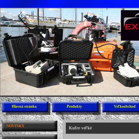
Hlavná stránka
Produkty
Veľkoobchod
NOVINKY
Kufre veľké