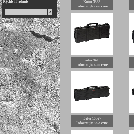
Rýchle hľadanie
Kufor 5833
Informujte sa o cene
Kufor 9413
Informujte sa o cene
Kufor 13527
Informujte sa o cene