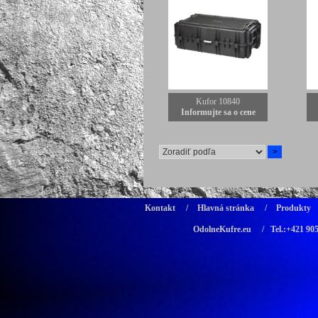
Kufor 10840
Informujte sa o cene
Kontakt
/
Hlavná stránka
/
Produkty
OdolneKufre.eu
/ Tel.:+421 90