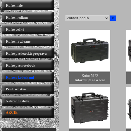
Kufre malé
Kufre medium
Kufre veľké
Kufre na zbrane
Kufre pre leteckú prepravu
Kufre pre notebook
Kufor 5122
Kufre s kolieskami
Informujte sa o cene
Príslušenstvo
Náhradné diely
AKCIE