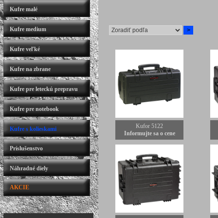
Kufre malé
Kufre medium
Kufre veľké
Kufre na zbrane
Kufre pre leteckú prepravu
Kufre pre notebook
Kufor 5122
Kufre s kolieskami
Informujte sa o cene
Príslušenstvo
Náhradné diely
AKCIE