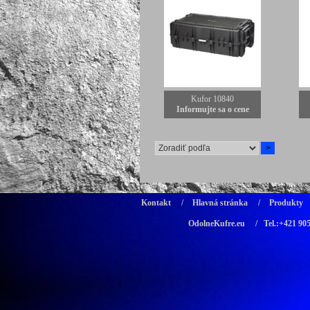
Kufor 10840
Informujte sa o cene
Kontakt
/
Hlavná stránka
/
Produkty
OdolneKufre.eu
/ Tel.:+421 90