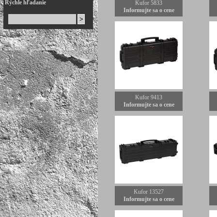
Rýchle hľadanie
Kufor 5833
Informujte sa o cene
Kufor 9413
Informujte sa o cene
Kufor 13527
Informujte sa o cene